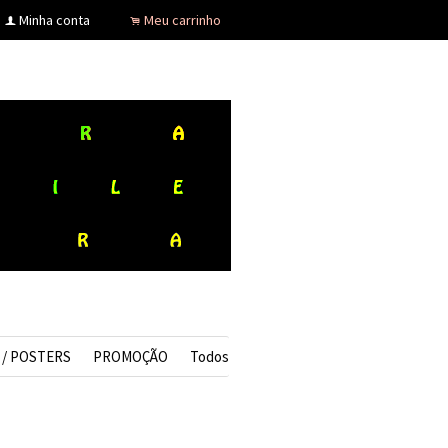
Minha conta
Meu carrinho
f
.
 / POSTERS
PROMOÇÃO
Todos