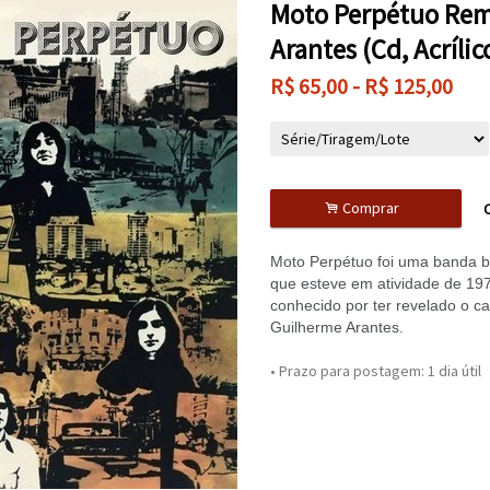
Moto Perpétuo Rem
Arantes (Cd, Acrílic
R$
65,00
-
R$
125,00
.
Comprar
C
Moto Perpétuo foi uma banda br
que esteve em atividade de 197
conhecido por ter revelado o can
Guilherme Arantes.
• Prazo para postagem:
1 dia útil