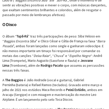
Lado B (“
Baggios Encontra Siba
” até “
Sun-Rá
”, onde o momento é de
sentir as vibrações positivas e mexer o corpo, com músicas dançantes,
que exaltam sentimentos brilhantes e coloridos, além de resgatar o
passado por meio de lembranças afetivas).
O Disco
O álbum “
Tupã-Rá
” traz três participações de peso:
Siba Veloso
em
“
Baggios Encontra Siba
” e
Chico César
e
Cátia de França
na faixa “
Barra
Pesada
”, ambas foram lançadas como single e ganharam videoclipe. E
não menos importante um timaço foi responsável por comandar os
metais das canções “
Deixa Raiar
“, “
Chuva
” e “
Espelho Negro
“:
André
Lima
(Trompete),
Mario Augusto
(Saxofone e flauta) e
Jeovane
Lima
(Trombone), além de
Rodrigo Pacato
que assumiu as percussões
nessas três faixas.
A
The Baggios
é
Julio Andrade
(vocal e guitarra),
Gabriel
Perninha
(bateria) e
Rafael Ramos
(teclados). Gravado entre março e
julho de 2021 nos estúdios
Maca Records
e
Peixú Estúdio
, ambos em
Aracaju (Sergipe) e com mixagem e masterização do mestre
Leo
Airplane
. É um lançamento pelo selo
Toca Discos
.