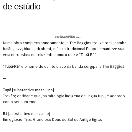
de estúdio
por
4 de novembro de 2021
POLVOMANCO
Numa obra complexa sonoramente, a The Baggios trouxe rock, samba,
baião, jazz, blues, afrobeat, música tradicional Etíope e manteve sua
veia nordestina no reluzente sonoro que é “Tupã-Rá”.
“
Tupã-Rá
” é o nome do quinto disco da banda sergipana
The Baggios
.
—
Tupã
[substantivo masculino]
Trovão; entidade que, na mitologia indígena de língua tupi, é adorado
como ser supremo.
Rá
[substantivo masculino]
Em egípcio: *ri:u. Grandioso Deus do Sol do Antigo Egito.