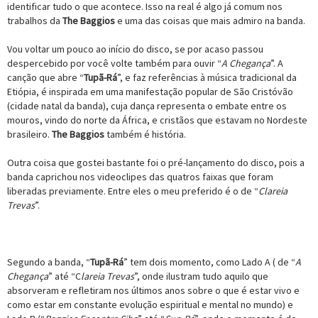
identificar tudo o que acontece. Isso na real é algo já comum nos
trabalhos da
The Baggios
e uma das coisas que mais admiro na banda.
Vou voltar um pouco ao início do disco, se por acaso passou
despercebido por você volte também para ouvir “
A Chegança
”. A
canção que abre “
Tupã-Rá
”, e faz referências à música tradicional da
Etiópia, é inspirada em uma manifestação popular de São Cristóvão
(cidade natal da banda), cuja dança representa o embate entre os
mouros, vindo do norte da África, e cristãos que estavam no Nordeste
brasileiro.
The Baggios
também é história.
Outra coisa que gostei bastante foi o pré-lançamento do disco, pois a
banda caprichou nos videoclipes das quatros faixas que foram
liberadas previamente. Entre eles o meu preferido é o de “
Clareia
Trevas
”.
Segundo a banda, “
Tupã-Rá
” tem dois momento, como Lado A ( de “
A
Chegança
” até “C
lareia Trevas
”, onde ilustram tudo aquilo que
absorveram e refletiram nos últimos anos sobre o que é estar vivo e
como estar em constante evolução espiritual e mental no mundo) e