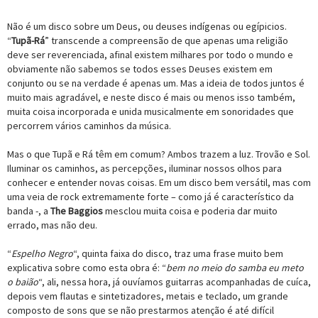
Não é um disco sobre um Deus, ou deuses indígenas ou egípicios.
“
Tupã-Rá
” transcende a compreensão de que apenas uma religião
deve ser reverenciada, afinal existem milhares por todo o mundo e
obviamente não sabemos se todos esses Deuses existem em
conjunto ou se na verdade é apenas um. Mas a ideia de todos juntos é
muito mais agradável, e neste disco é mais ou menos isso também,
muita coisa incorporada e unida musicalmente em sonoridades que
percorrem vários caminhos da música.
Mas o que Tupã e Rá têm em comum? Ambos trazem a luz. Trovão e Sol.
Iluminar os caminhos, as percepções, iluminar nossos olhos para
conhecer e entender novas coisas. Em um disco bem versátil, mas com
uma veia de rock extremamente forte – como já é característico da
banda -, a
The Baggios
mesclou muita coisa e poderia dar muito
errado, mas não deu.
“
Espelho Negro
“, quinta faixa do disco, traz uma frase muito bem
explicativa sobre como esta obra é: “
bem no meio do samba eu meto
o baião
“, ali, nessa hora, já ouvíamos guitarras acompanhadas de cuíca,
depois vem flautas e sintetizadores, metais e teclado, um grande
composto de sons que se não prestarmos atenção é até difícil