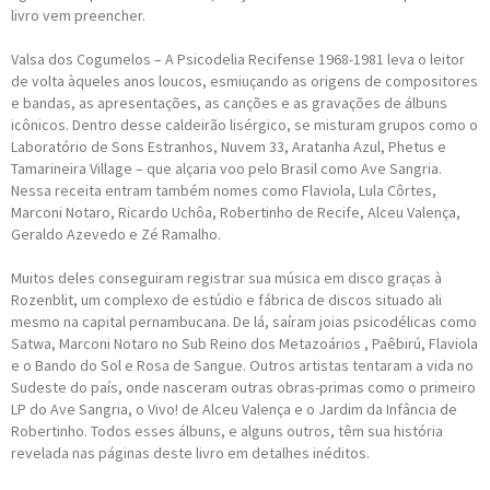
livro vem preencher.
Valsa dos Cogumelos – A Psicodelia Recifense 1968-1981 leva o leitor
de volta àqueles anos loucos, esmiuçando as origens de compositores
e bandas, as apresentações, as canções e as gravações de álbuns
icônicos. Dentro desse caldeirão lisérgico, se misturam grupos como o
Laboratório de Sons Estranhos, Nuvem 33, Aratanha Azul, Phetus e
Tamarineira Village – que alçaria voo pelo Brasil como Ave Sangria.
Nessa receita entram também nomes como Flaviola, Lula Côrtes,
Marconi Notaro, Ricardo Uchôa, Robertinho de Recife, Alceu Valença,
Geraldo Azevedo e Zé Ramalho.
Muitos deles conseguiram registrar sua música em disco graças à
Rozenblit, um complexo de estúdio e fábrica de discos situado ali
mesmo na capital pernambucana. De lá, saíram joias psicodélicas como
Satwa, Marconi Notaro no Sub Reino dos Metazoários , Paêbirú, Flaviola
e o Bando do Sol e Rosa de Sangue. Outros artistas tentaram a vida no
Sudeste do país, onde nasceram outras obras-primas como o primeiro
LP do Ave Sangria, o Vivo! de Alceu Valença e o Jardim da Infância de
Robertinho. Todos esses álbuns, e alguns outros, têm sua história
revelada nas páginas deste livro em detalhes inéditos.