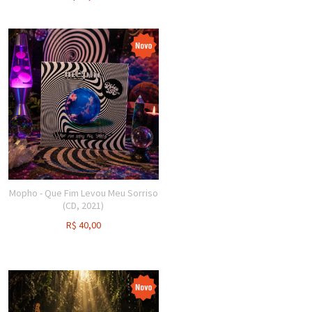
Mopho - Que Fim Levou Meu Sorriso
(CD, 2021)
R$
40,00