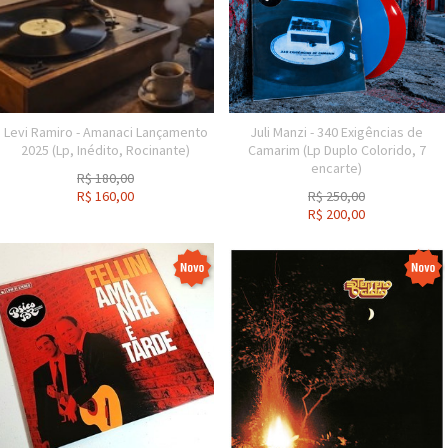
Levi Ramiro - Amanaci Lançamento
Juli Manzi - 340 Exigências de
2025 (Lp, Inédito, Rocinante)
Camarim (Lp Duplo Colorido, 7
encarte)
R$
180,00
R$
160,00
R$
250,00
R$
200,00