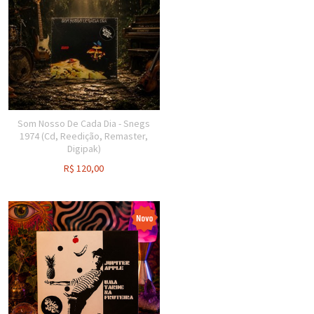
Som Nosso De Cada Dia - Snegs
1974 (Cd, Reedição, Remaster,
Digipak)
R$
120,00