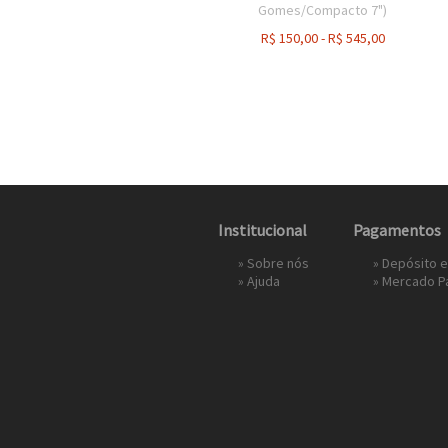
Gomes/Compacto 7")
R$
150,00
-
R$
545,00
Institucional
Pagamentos
»
Sobre nós
» Depósito 
»
Ajuda
»
Mercado P