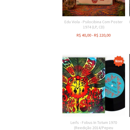
Edu Viola - Psilocibina Com Poster
1974 (LP, CD)
R$
40,00
-
R$
220,00
Leifs - Fobus In Totum 1970
(Reedição 2014/Pepeu