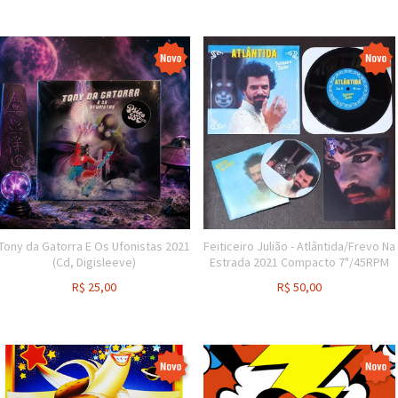
Tony da Gatorra E Os Ufonistas 2021
Feiticeiro Julião - Atlântida/Frevo Na
(Cd, Digisleeve)
Estrada 2021 Compacto 7"/45RPM
R$
25,00
R$
50,00