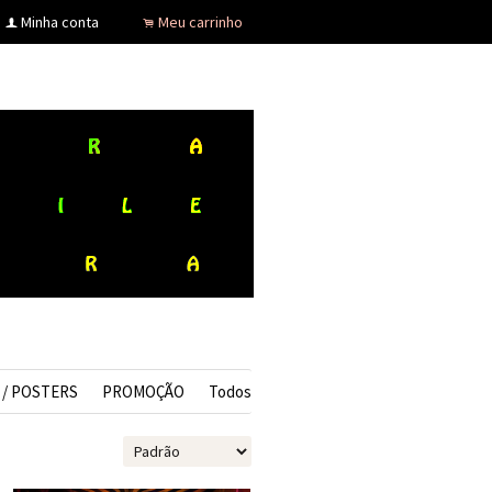
Minha conta
Meu carrinho
f
.
 / POSTERS
PROMOÇÃO
Todos