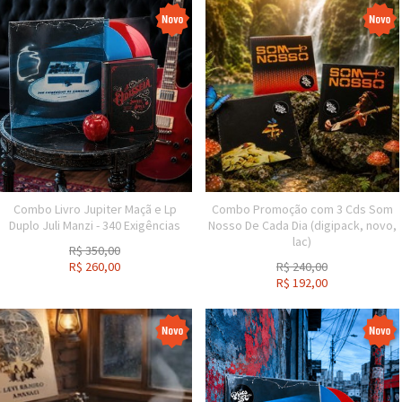
Combo Livro Jupiter Maçã e Lp
Combo Promoção com 3 Cds Som
Duplo Juli Manzi - 340 Exigências
Nosso De Cada Dia (digipack, novo,
lac)
R$
350,00
R$
260,00
R$
240,00
R$
192,00