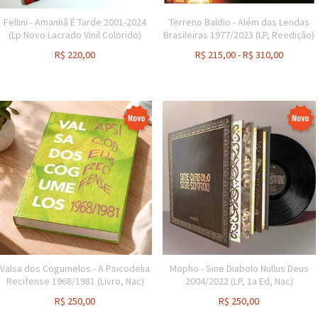
Fellini - Amanhã É Tarde 2001-2024
Terreno Baldio - Além das Lendas
(Lp Novo Lacrado Vinil Colorido)
Brasileiras 1977/2023 (LP, Reedição)
R$
220,00
R$
215,00
-
R$
310,00
Valsa dos Cogumelos - A Psicodelia
Mopho - Sine Diabolo Nullus Deus
Recifense 1968/1981 (Livro, Nac)
2004/2022 (LP, 1a Ed, Nac)
R$
250,00
R$
250,00