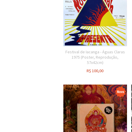
Festival de Iacanga - Águas Claras
1975 (Poster, Reprodução,
57x42cm)
R$
100,00