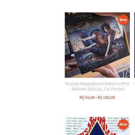
Ricardo Margadona & Rebecca Riss
- Delirium 2022 (Lp, Cd, Poster)
R$
50,00
-
R$
180,00