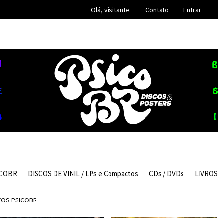
Olá, visitante.
Contato
Entrar
ICOBR
DISCOS DE VINIL / LPs e Compactos
CDs / DVDs
LIVROS
OS PSICOBR