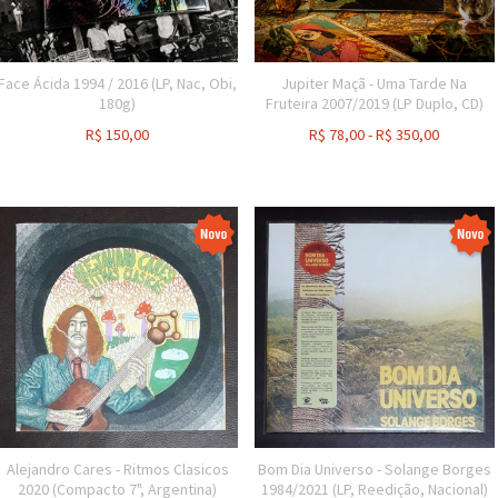
Face Ácida 1994 / 2016 (LP, Nac, Obi,
Jupiter Maçã - Uma Tarde Na
180g)
Fruteira 2007/2019 (LP Duplo, CD)
R$
150,00
R$
78,00
-
R$
350,00
Alejandro Cares - Ritmos Clasicos
Bom Dia Universo - Solange Borges
2020 (Compacto 7", Argentina)
1984/2021 (LP, Reedição, Nacional)