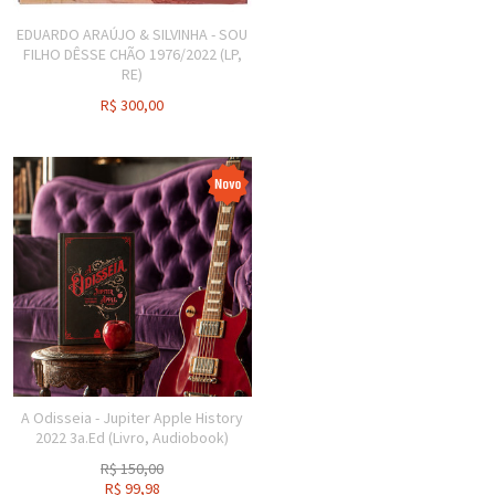
EDUARDO ARAÚJO & SILVINHA - SOU
FILHO DÊSSE CHÃO 1976/2022 (LP,
RE)
R$
300,00
A Odisseia - Jupiter Apple History
2022 3a.Ed (Livro, Audiobook)
R$
150,00
R$
99,98