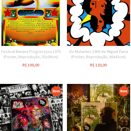
Festival Banana Progressyva 1975
Os Mutantes 1969 de Miguel Paiva
(Poster, Reprodução, 55x36cm)
(Poster, Reprodução, 60x42cm)
R$
100,00
R$
120,00