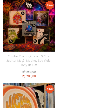
Combo Promoção com 5 Cds:
Jupiter Maçã, Mopho, Edu Viola,
Tony da Gat
R$
250,00
R$
200,00