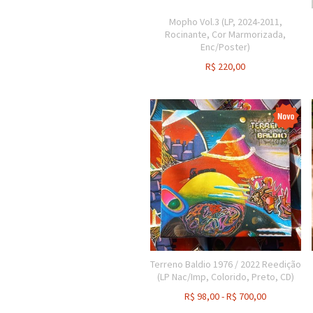
Mopho Vol.3 (LP, 2024-2011,
Rocinante, Cor Marmorizada,
Enc/Poster)
R$
220,00
Terreno Baldio 1976 / 2022 Reedição
(LP Nac/Imp, Colorido, Preto, CD)
R$
98,00
-
R$
700,00