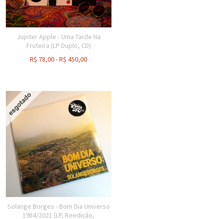
Jupiter Apple - Uma Tarde Na
Fruteira (LP Duplo, CD)
R$
78,00
-
R$
450,00
Solange Borges - Bom Dia Universo
1984/2021 (LP, Reedição,