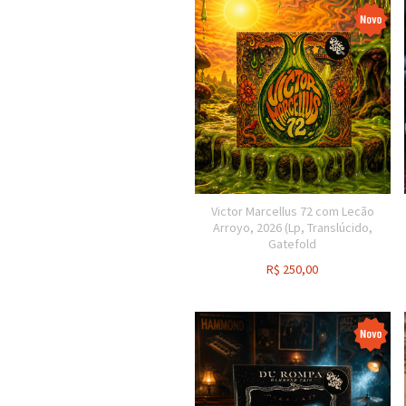
Victor Marcellus 72 com Lecão
Arroyo, 2026 (Lp, Translúcido,
Gatefold
R$
250,00