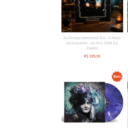
Du Rompa Hammond Trio - O Beijo
da Serpente - Ao Vivo 2026 (Lp
Duplo)
R$
299,00