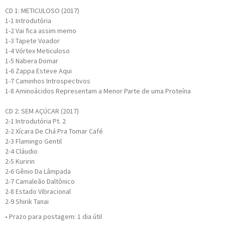
CD 1: METICULOSO (2017)
1-1
Introdutória
1-2
Vai fica assim memo
1-3
Tapete Voador
1-4
Vórtex Meticuloso
1-5
Nabera Domar
1-6
Zappa Esteve Aqui
1-7
Caminhos Introspectivos
1-8
Aminoácidos Representam a Menor Parte de uma Proteína
CD 2: SEM AÇÚCAR (2017)
2-1
Introdutória Pt. 2
2-2
Xícara De Chá Pra Tomar Café
2-3
Flamingo Gentil
2-4
Cláudio
2-5
Kuririn
2-6
Gênio Da Lâmpada
2-7
Camaleão Daltônico
2-8
Estado Vibracional
2-9
Shirik Tanai
• Prazo para postagem:
1 dia útil