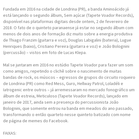
Fundada em 2016 na cidade de Londrina (PR), a banda Aminoácido já
está lançando o segundo álbum, Sem açúcar (Tapete Voador Records),
disponível nas plataformas digitais desde ontem, 2 de fevereiro de
2018. O fato de o quinteto paranaense já estar no segundo álbum com
menos de dois anos de formação diz muito sobre a energia produtiva
de Thiago Franzim (guitarra e voz), Douglas Labigalini (bateria), Lugue
Henriques (baixo), Cristiano Pereira (guitarra e voz) e João Bolognini
(percussão) – vistos em foto de Lucas Klepa.
Mal se juntaram em 2016 no estúdio Tapete Voador para fazer um som
como amigos, repetindo o clichê sobre o nascimento de muitas
bandas de rock, os músicos – egressos de grupos do circuito roqueiro
de Londrina (PR) como Red Mess, Guro, Hellway Patrol, Loladéli e
Iatrogenic entre outros – já arremessaram no mercado fonográfico um
álbum de estreia, Meticuloso (Tapete Voador Records), lançado em
janeiro de 2017, ainda sem a presença do percussionista João
Bolognini, que somente entrou na banda em meados do ano passado,
transformando o então quarteto nesse quinteto batizado com nome
de página de memes do Facebook.
FAIXAS: