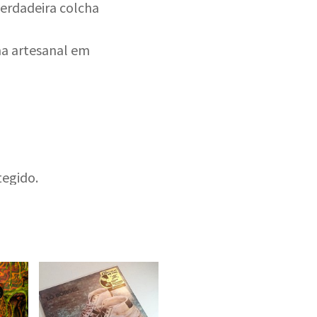
verdadeira colcha
ma artesanal em
egido.