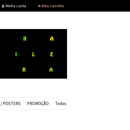
Minha conta
Meu carrinho
f
.
 / POSTERS
PROMOÇÃO
Todos