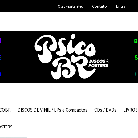
Olá, visitante.
Contato
Entrar
ICOBR
DISCOS DE VINIL / LPs e Compactos
CDs / DVDs
LIVROS
OSTERS