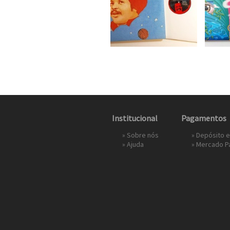
Institucional
Pagamentos
»
Sobre nós
» Depósito 
»
Ajuda
»
Mercado P