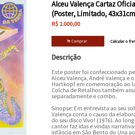
Alceu Valença Cartaz Ofici
(Poster, Limitado, 43x31cm
R$
1.000,00
.
Comprar
Calcular o fre
Descrição
Este poster foi confeccionado pe
Alceu Valença, André Valença e o 
Hartkopf em comemoração ao l
Colcha de Retalhos também anu
separadamente e combo.
Sinopse: Em entrevista ao seu so
Valença conta o causo da elabor
do seu disco Vivo! (1976). Ao lon
cantor faz idas e vindas narrativa
infância em São Bento do Una ao