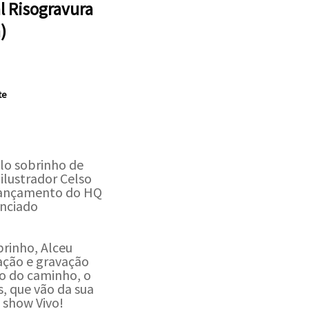
al Risogravura
)
te
lo sobrinho de
ilustrador Celso
ançamento do HQ
nciado
brinho, Alceu
ação e gravação
go do caminho, o
s, que vão da sua
 show Vivo!