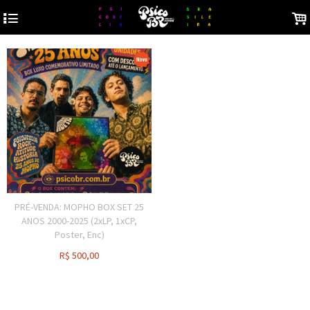
4
.
PRÉ-VENDA: MOPHO BOX SET 25
ANOS 2000-2025 (2xLP, 1xCP,
Poster, Enc)
R$
500,00