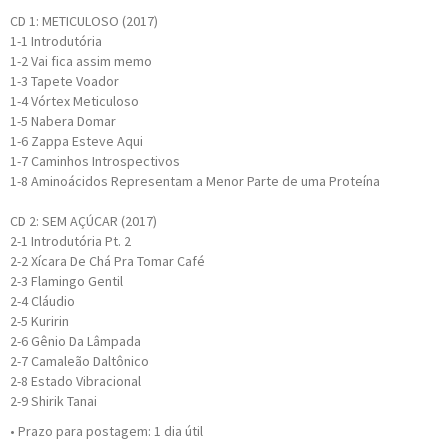
CD 1: METICULOSO (2017)
1-1
Introdutória
1-2
Vai fica assim memo
1-3
Tapete Voador
1-4
Vórtex Meticuloso
1-5
Nabera Domar
1-6
Zappa Esteve Aqui
1-7
Caminhos Introspectivos
1-8
Aminoácidos Representam a Menor Parte de uma Proteína
CD 2: SEM AÇÚCAR (2017)
2-1
Introdutória Pt. 2
2-2
Xícara De Chá Pra Tomar Café
2-3
Flamingo Gentil
2-4
Cláudio
2-5
Kuririn
2-6
Gênio Da Lâmpada
2-7
Camaleão Daltônico
2-8
Estado Vibracional
2-9
Shirik Tanai
• Prazo para postagem:
1 dia útil