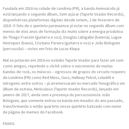
Fundada em 2016 na cidade de Londrina (PR), a banda Aminoácido já
está lançando o segundo álbum, Sem açúcar (Tapete Voador Records),
disponível nas plataformas digitais desde ontem, 2 de fevereiro de
2018. O fato de o quinteto paranaense já estar no segundo álbum com
menos de dois anos de formação diz muito sobre a energia produtiva
de Thiago Franzim (guitarra e voz), Douglas Labigalini (bateria), Lugue
Henriques (baixo), Cristiano Pereira (guitarra e voz) e João Bolognini
(percussão) – vistos em foto de Lucas Klepa.
Mal se juntaram em 2016 no estúdio Tapete Voador para fazer um som
como amigos, repetindo o clichê sobre o nascimento de muitas
bandas de rock, os músicos – egressos de grupos do circuito roqueiro
de Londrina (PR) como Red Mess, Guro, Hellway Patrol, Loladéli e
Iatrogenic entre outros – já arremessaram no mercado fonográfico um
álbum de estreia, Meticuloso (Tapete Voador Records), lançado em
janeiro de 2017, ainda sem a presença do percussionista João
Bolognini, que somente entrou na banda em meados do ano passado,
transformando o então quarteto nesse quinteto batizado com nome
de página de memes do Facebook.
FAIXAS: