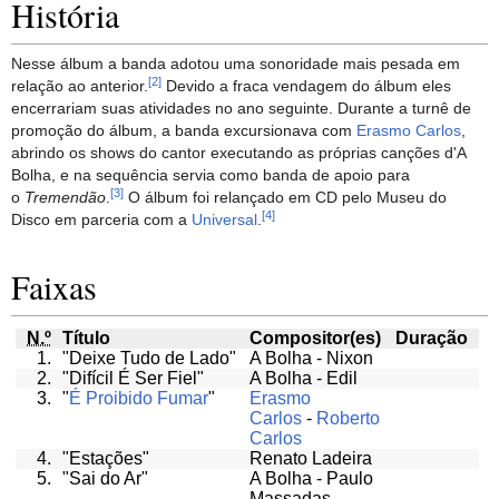
História
Nesse álbum a banda adotou uma sonoridade mais pesada em
[
2
]
relação ao anterior.
Devido a fraca vendagem do álbum eles
encerrariam suas atividades no ano seguinte. Durante a turnê de
promoção do álbum, a banda excursionava com
Erasmo Carlos
,
abrindo os shows do cantor executando as próprias canções d'A
Bolha, e na sequência servia como banda de apoio para
[
3
]
o
Tremendão
.
O álbum foi relançado em CD pelo Museu do
[
4
]
Disco em parceria com a
Universal
.
Faixas
N.º
Título
Compositor(es)
Duração
1.
"Deixe Tudo de Lado"
A Bolha - Nixon
2.
"Difícil É Ser Fiel"
A Bolha - Edil
3.
"
É Proibido Fumar
"
Erasmo
Carlos
-
Roberto
Carlos
4.
"Estações"
Renato Ladeira
5.
"Sai do Ar"
A Bolha - Paulo
Massadas