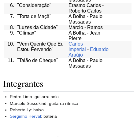
6.
"Consideração"
Erasmo Carlos -
Roberto Carlos
7.
"Torta de Maçã"
A Bolha - Paulo
Massadas
8.
"Luzes da Cidade"
Márcio - Ramos
9.
"Clímax"
A Bolha - Jean
Pierre
10.
"Vem Quente Que Eu
Carlos
Estou Fervendo"
Imperial
-
Eduardo
Araújo
11.
"Talão de Cheque"
A Bolha - Paulo
Massadas
Integrantes
Pedro Lima: guitarra solo
Marcelo Sussekind: guitarra rítmica
Roberto Ly: baixo
Serginho Herval
: bateria