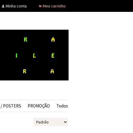
Minha conta
Meu carrinho
f
.
 / POSTERS
PROMOÇÃO
Todos