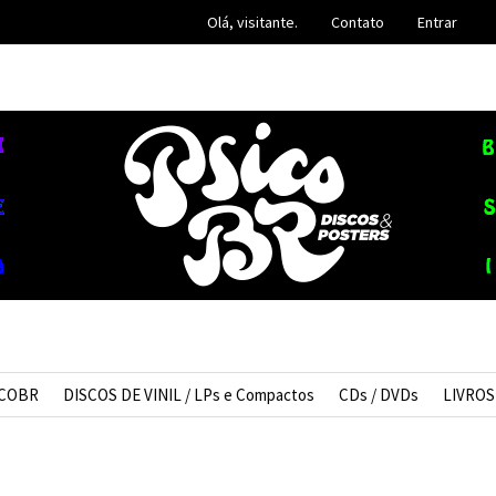
Olá, visitante.
Contato
Entrar
ICOBR
DISCOS DE VINIL / LPs e Compactos
CDs / DVDs
LIVROS