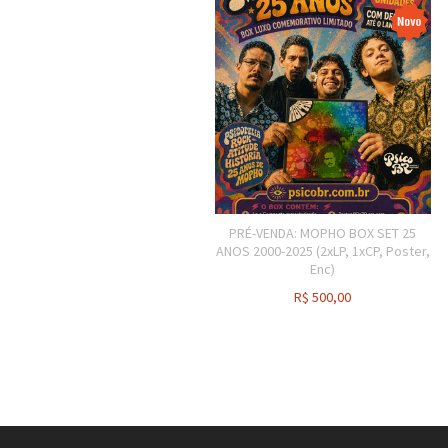
PRÉ-VENDA: MOPHO BOX SET 25
ANOS 2000-2025 (2xLP, 1xCP, Poster,
Enc)
R$
500,00