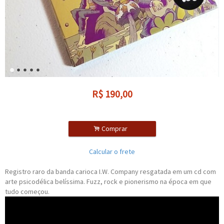
R$
190,00
.
Comprar
Calcular o frete
Registro raro da banda carioca I.W. Company resgatada em um cd com
arte psicodélica belíssima. Fuzz, rock e pionerismo na época em que
tudo começou.