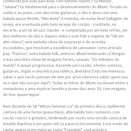
conhecido por suas parcerias com Antonio Adolfo ("Sá Marina",
"Juliana") foi fundamental para o desenvolvimento do álbum. Tocado ao
violão e ao piano, com discretas guitarras, o disco abria com uma
balada quase Beatle, "Mini-Neila". A melodia, de matar Noel Gallagher de
inveja, era acentuada pelo belo arranjo de cordas - creditado, no
encarte, a um tal de Luiz Claudio - e completada por um belo refrão, um
dos melhores do disco. Depois vinha o som folk e viajante de "GB em
alto relevo", uma melodia cheia de surpresas e de acordes
escondidos, que mostram a excelência de Lamounier como artesão
pop. "Patrícia", outra balada folk, entra no álbum lembrando Lô Borges
e traz uma letra cheia de imagens fortes, sexuais. "Os telhados do
mundo" é quase progressiva, trazendo percussão, efeitos sonoros,
guitarras, órgão e uma letra psicodélica, libertária ("não me interessa
saber o que vocês pensam de mim por aí/só interessa saber quem sou
ou o que não sou por aqui"). Todas as letras do álbum oscilavam entre o
romantismo e uma espécie temática jovem dos anos 70, com imagens
de teor quase hippie.
Bem distante do tal "Wilson Simonal cru" do primeiro disco, Guilherme
cantava de uma forma quase black, alternando tons rockeiros com
vocais roucos e gritados, lembrando por vezes uma versão carioca de
Arnaldo Baptista (com quem até se parecia fisicamente). Esse modo de
cantar aparecia em músicas como "Freedom", soul acústico