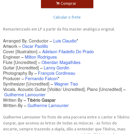
.
Comprar
Calcular o frete
Remasterizado em LP a partir da fita master analógica original.
Arranged By, Conductor
–
Luis Claudio
*
Artwork
–
Oscar Paolillo
Cover [Illustration]
–
Adelson Filadelfo Do Prado
Engineer
–
Milton Rodrigues
Flute [Uncredited]
–
Oberdan Magalhães
Guitar [Uncredited]
–
Lanny Gordin
Photography By
–
François Cordineau
Producer
–
Fernando Falcon
*
Synthesizer [Uncredited]
–
Wagner Tiso
Vocals, Acoustic Guitar [Violão/ Uncredited], Piano [Uncredited]
–
Guilherme Lamounier
Written By
–
Tibério Gaspar
Written-By
–
Guilherme Lamounier
Guilherme Lamounier foi fruto de uma parceria entre o cantor e Tibério
Gaspar, que assinou as letras de todas as músicas - as fotos do
encarte, sempre trazendo a dupla, dão a entender que Tibério, mais