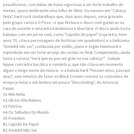
pesadíssimo, com linhas de baixo vigorosas e um forte trabalho de
metais, quase lembrando uma trilha de filme. Ou mesmo em "Cabeça
feita", hard rock doidaralhaço que, dois anos depois, seria gravado
pelo grupo carioca O Peso - e que fechava o disco com guitarras na
cara do ouvinte e uma letra bandeirosa e libertária. O disco ainda trazia
baladas com um pé no soul, como "Capitão de papel" (cuja letra, bem
anos 70, citava personagens de histórias em quadrinhos) e a belíssima
"Amanhã não sei", conduzida por violão, piano e órgão Hammond e
explodindo em um forte arranjo de cordas no final. Completando, ainda
havia a curiosa "Será que eu pus um grilo na sua cabeça?" - balada
hippie com letra bucólica e romântica, que não citava em momento
algum o longo nome da música - e a balada hard "Passam anos, passam
anas", seis minutos de fazer os Black Crowes roerem os cotovelos de
inveja (a música até lembra um pouco "Descending", do Amorica).
Faixas
A1
Mini Neila
A2
GB Em Alto Relevo
A3
Patrícia
A4
Os Telhados Do Mundo
A5
Freedom
B1
Capitão De Papel
B2
Amanhã Não Sei