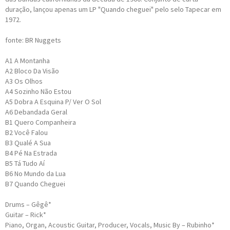
duração, lançou apenas um LP "Quando cheguei" pelo selo Tapecar em
1972.
fonte: BR Nuggets
A1
A Montanha
A2
Bloco Da Visão
A3
Os Olhos
A4
Sozinho Não Estou
A5
Dobra A Esquina P/ Ver O Sol
A6
Debandada Geral
B1
Quero Companheira
B2
Você Falou
B3
Qualé A Sua
B4
Pé Na Estrada
B5
Tá Tudo Aí
B6
No Mundo da Lua
B7
Quando Cheguei
Drums – Gêgê*
Guitar – Rick*
Piano, Organ, Acoustic Guitar, Producer, Vocals, Music By – Rubinho*