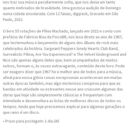
nos traz sua música peculiarmente solta, que nos deixa um tanto
quanto inebriados de brasilidade. Uma gostosa audição de Domingo
numa cidade ensolarada. Com 12 faixas, digipack, Gravado em São
Paulo, 2022.
O livro 55 rotações de Plínio Machado, lançado em 2022 e conta com
prefácio de Fabricio Bizu da PsicoBR, nos leva direto ao ano de 1967,
que testemunhou o lançamento de alguns dos álbuns de rock mais
celebrados da história. Sargeant Peppers lonely Hearts Club Band,
Surrealistic Pillow, Are You Experienced? e The Velvet Underground and
Nico são apenas alguns deles que, bem acompanhados de muitos
outros, formam o, às vezes extravagante, conteúdo deste livro. Pode
ser exagero dizer que 1967 foi o melhor ano de todos para a música,
afinal para nossa glória coisas excepcionais aconteceram em muitas
outras épocas também, mas algo misterioso conspirou para que as
bandas em atividade ou estreantes nesse ano criassem algumas das
obras que hoje são simplesmente clássicas e frequentam com
intimidade e desenvoltura as listas de melhores discos de todos os
tempos. Ainda que hoje precisemos explicar para algumas gerações o
que raios é um disco.
• Prazo para postagem:
1 dia útil