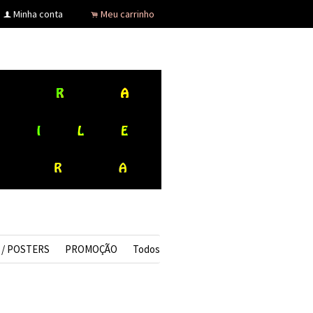
Minha conta
Meu carrinho
f
.
 / POSTERS
PROMOÇÃO
Todos