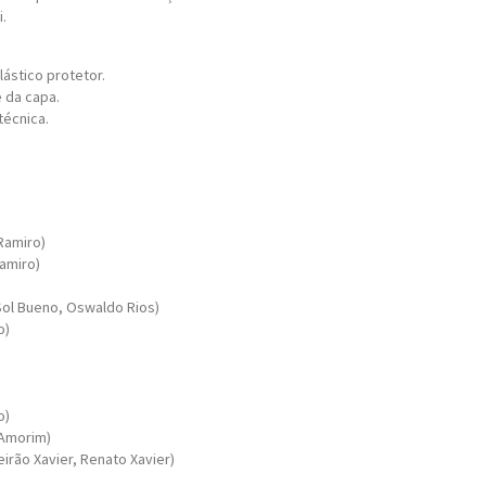
.
lástico protetor.
 da capa.
técnica.
Ramiro)
Ramiro)
Sol Bueno, Oswaldo Rios)
o)
ro)
m Amorim)
io Beirão Xavier, Renato Xavier)