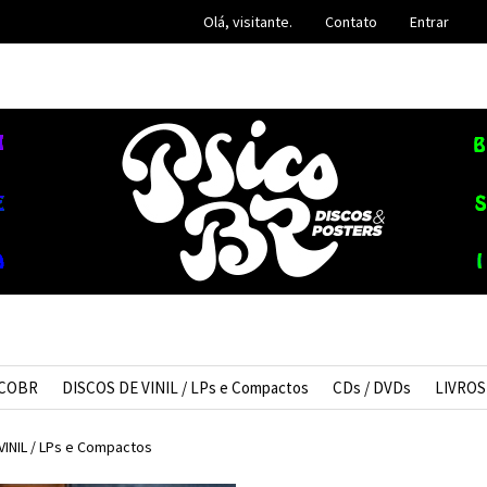
Olá, visitante.
Contato
Entrar
ICOBR
DISCOS DE VINIL / LPs e Compactos
CDs / DVDs
LIVROS
VINIL / LPs e Compactos