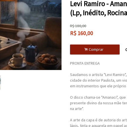
Levi Ramiro - Ama
(Lp, Inédito, Rocin
R$
180,00
R$
160,00
.
Comprar
C
PRONTA ENTREGA
Saudamos o artista "Levi Ramiro"
cidade do interior Paulista, um v
em instrumentos que ele próprio 
O disco chama-se "Amanaci", que 
presente divino da nossa mãe ter
na arte".
A arte da capa é de autoria do arti
lápis, tinta e aquarela em papel