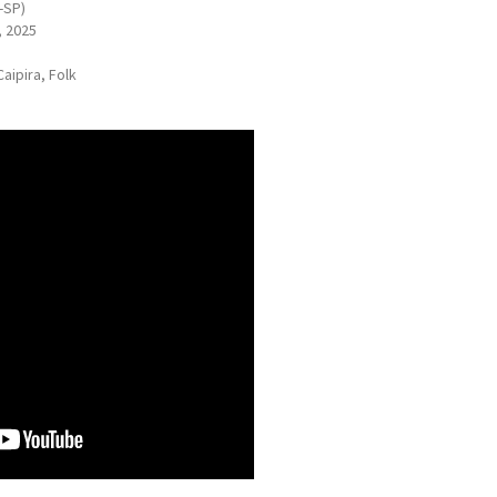
-SP)
, 2025
aipira, Folk