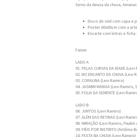
torno da deusa da chuva, Amanaci
Disco de vinil com capa e p
Poster 60x60cm com a arte
Encarte com letras e ficha 
Faixas
LADO A
01. PELAS CURVAS DA IDADE (Levi 
02. NO ENCANTO DA CHUVA (Levi 
03. CORALINA (Levi Ramiro)
04. JASMIM MANGA (Levi Ramiro, 
05. FOLIA DA SEMENTE (Levi Ramir
LADO B
06. JUNTOS (Levi Ramiro)
07. ALÉM DAS RETINAS (Levi Rami
08. MIRAÇÃO (Levi Ramiro, Pauli
09. FIÉIS POR INSTINTO (Antôn
10. FESTA NA CHUVA (Levi Ramiro)