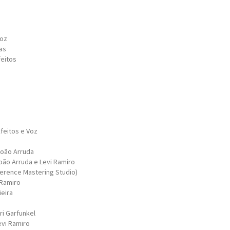
Voz
as
feitos
Efeitos e Voz
João Arruda
oão Arruda e Levi Ramiro
erence Mastering Studio)
 Ramiro
ieira
ri Garfunkel
vi Ramiro