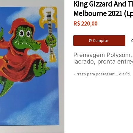
King Gizzard And T
Melbourne 2021 (Lp
R$
220,00
.
Comprar
C
Prensagem Polysom, 
lacrado, pronta entr
• Prazo para postagem:
1 dia útil