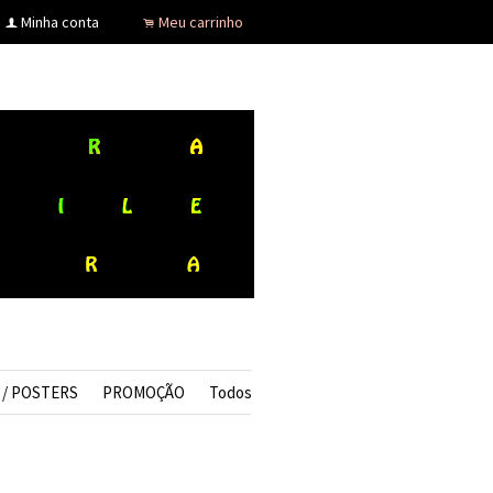
Minha conta
Meu carrinho
f
.
 / POSTERS
PROMOÇÃO
Todos