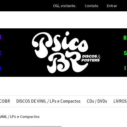
Olá, visitante.
Contato
Entrar
ICOBR
DISCOS DE VINIL / LPs e Compactos
CDs / DVDs
LIVROS
VINIL / LPs e Compactos